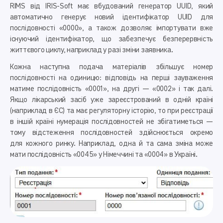
RIMS від IRIS-Soft має вбудований генератор UUID, який
автоматично генерує новий ідентифікатор UUID для
послідовності «0000», а також дозволяє імпортувати вже
існуючий ідентифікатор, що забезпечує безперервність
життєвого циклу, наприклад у разі зміни заявника.
Кожна наступна подача матеріалів збільшує номер
послідовності на одиницю: відповідь на перші зауваження
матиме послідовність «0001», на другі — «0002» і так далі.
Якщо лікарський засіб уже зареєстрований в одній країні
(наприклад в ЄС) та має регуляторну історію, то при реєстрації
в іншій країні нумерація послідовностей не збігатиметься —
тому відстеження послідовностей здійснюється окремо
для кожного ринку. Наприклад, одна й та сама зміна може
мати послідовність «0045» у Німеччині та «0004» в Україні.