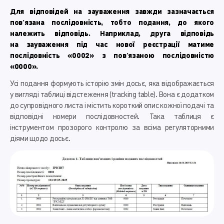
Для відповідей на зауваження завжди зазначається
пов’язана послідовність, тобто подання, до якого
належить відповідь. Наприклад, друга відповідь
на зауваження під час нової реєстрації матиме
послідовність «0002» з пов’язаною послідовністю
«0000».
Усі подання формують історію змін досьє, яка відображається
у вигляді таблиці відстеження (tracking table). Вона є додатком
до супровідного листа і містить короткий опис кожної подачі та
відповідні номери послідовностей. Така таблиця є
інструментом прозорого контролю за всіма регуляторними
діями щодо досьє.