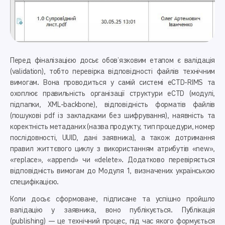
Перед фіналізацією досьє обов’язковим етапом є валідація
(validation), тобто перевірка відповідності файлів технічним
вимогам. Вона проводиться у самій системі eCTD-RIMS та
охоплює правильність організації структури eCTD (модулі,
підпапки, XML-backbone), відповідність форматів файлів
(пошукові pdf із закладками без шифрування), наявність та
коректність мета­даних (назва продукту, тип процедури, номер
послідовності, UUID, дані заявника), а також дотримання
правил життєвого циклу з використанням атрибутів «new»,
«replace», «append» чи «delete». Додатково перевіряється
відповідність вимогам до Модуля 1, визначених українською
специфікацією.
Коли досьє сформоване, підписане та успішно пройшло
валідацію у заявника, воно публікується. Публікація
(publishing) — це технічний процес, під час якого формується