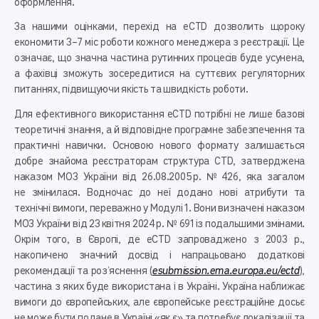
оформлення.
За нашими оцінками, перехід на eCTD дозволить щороку
економити 3–7 міс роботи кожного менеджера з реєстрації. Це
означає, що значна частина рутинних процесів буде усунена,
а фахівці зможуть зосередитися на суттєвих регуляторних
питаннях, підвищуючи якість та швидкість роботи.
Для ефективного використання eCTD потрібні не лише базові
теоретичні знання, а й відповідне програмне забезпечення та
практичні навички. Основою нового формату залишається
добре знайома реєстраторам структура CTD, затверджена
наказом МОЗ України від 26.08.2005 р. № 426, яка загалом
не змінилася. Водночас до неї додано нові атрибути та
технічні вимоги, переважно у Модулі 1. Вони визначені наказом
МОЗ України від 23 квітня 2024 р. № 691 із подальшими змінами.
Окрім того, в Європі, де eCTD запроваджено з 2003 р.,
накопичено значний досвід і напрацьовано додаткові
рекомендації та роз’яснення (
esubmission.ema.europa.eu/ectd
),
частина з яких буде використана і в Україні. Україна наближає
вимоги до європейських, але європейське реєстраційне досьє
не може бути подане в Україні «як є» та потребує локалізації та