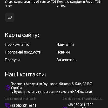
Умови користування веб-сайтом ТОВ
Політика конфіденційності ТОВ
“ІРІС”
«ІРІС»
Карта сайту:
Про компанію
Навчання
Програмні продукти
Новини
Послуги
Зв’язатись
Наші контакти:
Проспект Академіка Глушкова, 40 корп.5, Київ, 03187,
Україна
(у будівлі Інституту програмних систем НАН України)
Щодо нової співпраці:
Сервіс та технічна підтримка:
+38 050 311 1722
+38 050 331 86 11