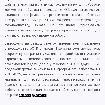
файлів із кирилиці в латиницю, окрему папку для «Робочих
документів», вбудоване накладання КЕП, валідатор, модуль
швидкого оцифрування, репозиторій файлів. Система
інтегрується з іншими рішеннями, зокрема з платформою для
фармаконагляду DSBase. IRIS-Soft надає користувачам
навчання та оперативну підтримку українською мовою, що є
суттєвою перевагою у щоденній роботі.
Запрошуємо на безкоштовне онлайн-навчання, присвячене
впровадженню eCTD в Україні. Програма семінару включає
теоретичну та практичну частини. У першій частині учасники
отримають систематизоване пояснення вимог та
особливостей подачі досьє у форматі eCTD. У другій — ми
продемонструємо використання програмного забезпечення
eCTD-RIMS, детально розкажемо про основні етапи підготовки
матеріалів для нової реєстрації, перереєстрації, змін та
базових подань, а також розглянемо інші ключові аспекти
роботи з електронним форматом. Для участі в навчанні
потрібно
зареєструватися
.