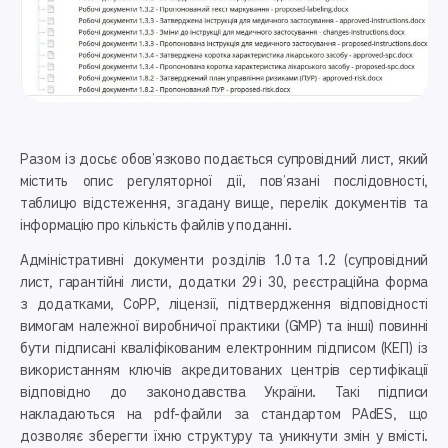
Разом із досьє обов’язково подається супровідний лист, який
містить опис регуляторної дії, пов’язані послідовності,
таблицю відстеження, згадану вище, перелік документів та
інформацію про кількість файлів у поданні.
Адміністративні документи розділів 1.0 та 1.2 (супровідний
лист, гарантійні листи, додатки 29 і 30, реєстраційна форма
з додатками, CoPP, ліцензії, підтвердження відповідності
вимогам належної виробничої практики (GMP) та інші) повинні
бути підписані кваліфікованим електронним підписом (КЕП) із
використанням ключів акредитованих цент­рів сертифікації
відповідно до законодавства України. Такі підписи
накладаються на pdf-файли за стандартом PAdES, що
дозволяє зберегти їхню структуру та уникнути змін у вмісті.