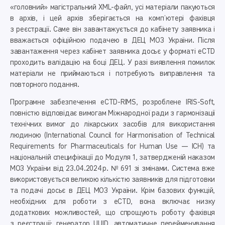
«головний» магістральний XML-файл, усі матеріали пакуються
в архів, і цей архів зберігається на комп’ютері фахівця
з реєстрації. Саме він завантажується до кабінету заявника і
вважається офіційною подачею в ДЕЦ МОЗ України. Після
завантаження через кабінет заявника досьє у форматі eCTD
проходить валідацію на боці ДЕЦ. У разі виявлення помилок
матеріали не приймаються і потребують виправлення та
повторного подання.
Програмне забезпечення eCTD-RIMS, розроблене IRIS-Soft,
повністю відповідає вимогам Міжнародної ради з гармонізації
технічних вимог до лікарських засобів для використання
людиною (International Council for Harmonisation of Technical
Requirements for Pharmaceuticals for Human Use — ICH) та
націо­нальній специфікації до Модуля 1, затвердженій наказом
МОЗ України від 23.04.2024 р. № 691 зі змінами. Система вже
використовується великою кількістю заявників для підготовки
та подачі досьє в ДЕЦ МОЗ України. Крім базових функцій,
необхідних для роботи з eCTD, вона включає низку
додаткових можливостей, що спрощують роботу фахівця
з реєстрації: генератор UUID, автоматичне перейменування