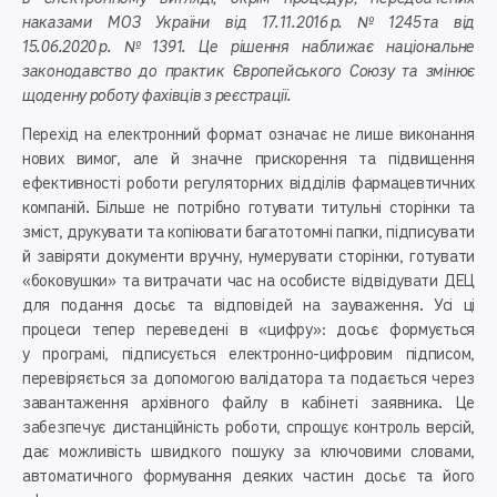
наказами МОЗ України від 17.11.2016 р. № 1245 та від
15.06.2020 р. № 1391. Це рішення наближає національне
законодавство до практик Європейського Союзу та змінює
щоденну роботу фахівців з реєстрації.
Перехід на електронний формат означає не лише виконання
нових вимог, але й значне прискорення та підвищення
ефективності роботи регуляторних відділів фармацевтичних
компаній. Більше не потрібно готувати титульні сторінки та
зміст, друкувати та копіювати багатотомні папки, підписувати
й завіряти документи вручну, нумерувати сторінки, готувати
«боковушки» та витрачати час на особисте відвідувати ДЕЦ
для подання досьє та відповідей на зауваження. Усі ці
процеси тепер переведені в «цифру»: досьє формується
у програмі, підписується електронно-цифровим підписом,
перевіряється за допомогою валідатора та подається через
завантаження архівного файлу в кабінеті заявника. Це
забезпечує дистанційність роботи, спрощує контроль версій,
дає можливість швидкого пошуку за ключовими словами,
автоматичного формування деяких частин досьє та його