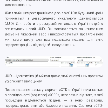
доопрацювання.
Життєвий цикл реєстраційного досьє в eCTD в будь-який країні
починається з універсального унікального ідентифікатора
(UUID). Для роботи з реєстраційним досьє в Україні потрібно
згенерувати новий UUID. Він закріплюється за конкретним
досьє на лікарський засіб і використовується протягом його
життєвого циклу для всіх подальших подань: для змін,
перереєстрації чи відповідей на зауваження.
UUID — ідентифікаційний код досьє, який є незмінним протягом
усього життєвого циклу
Перше подання досьє у форматі eCTD в Україні починається
з послідовності (sequence) «0000», незалежно від того, з якої
процедури відбувається подача — з нової реєстрації,
перереєстрації, змін або базового подання. Система eCTD-